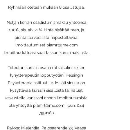
Ryhmään otetaan mukaan 8 osallistujaa.
Neljän kerran osallistumismaksu yhteensä
100€, sis. alv 24%. Hinta sisältää teen, ja
pientä, terveellistä naposteltavaa.
Ilmoittautumiset
piamrt@me.com
.
Ilmoittauduttuasi saat laskun kurssimaksusta.
Toteutan kurssin osana ratkaisukeskeisen
lyhytterapeutin lopputyötäni Helsingin
Psykoterapiainstituutille. Mikäli sinulla on
kysyttävää kurssin sisällöstä tai haluat
keskustella kanssani ennen ilmoittautumista,
ota yhteyttä
piamrt@me.com
| puh. 044
7991180
Paikka:
Mielentila
, Palosaarentie 23, Vaasa