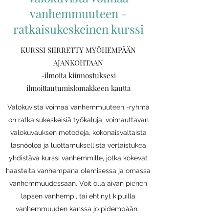
vanhemmuuteen -
ratkaisukeskeinen kurssi
KURSSI SIIRRETTY MYÖHEMPÄÄN
AJANKOHTAAN
-ilmoita kiinnostuksesi
ilmoittautumislomakkeen kautta
Valokuvista voimaa vanhemmuuteen -ryhmä
on ratkaisukeskeisiä työkaluja, voimauttavan
valokuvauksen metodeja, kokonaisvaltaista
läsnöoloa ja luottamuksellista vertaistukea
yhdistävä kurssi vanhemmille, jotka kokevat
haasteita vanhempana olemisessa ja omassa
vanhemmuudessaan. Voit olla aivan pienen
lapsen vanhempi, tai ehtinyt kipuilla
vanhemmuuden kanssa jo pidempään.