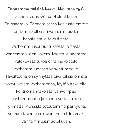
Tapaamme neljänä keskiviikkoiltana 25.8.
alkaen klo 19-20.30 Mielentilassa
Palosaarella. Tapaamisessa keskustelemme
luottamuksellisesti vanhemmuuden
haasteista ja tavoitteista,
vanhemmuusuupumuksesta, omasta
vanhemmuuden kokemuksesta ja haemme
valokuvista tukea omannäköiselle
vanhemmuudessa vahvistumiselle.
Tavoitteena on synnyttää oivalluksia omista
vahvuuksista vanhempana, löytää askeleita
kohti omannäköistä, vahvempaa
vanhemmuutta ja saada vertaistukea
ryhmältä. Kurssilla toteutamme parityönä,
voimauttavan valokuvan metodein oman
vanhemmuusmuotokuvan.