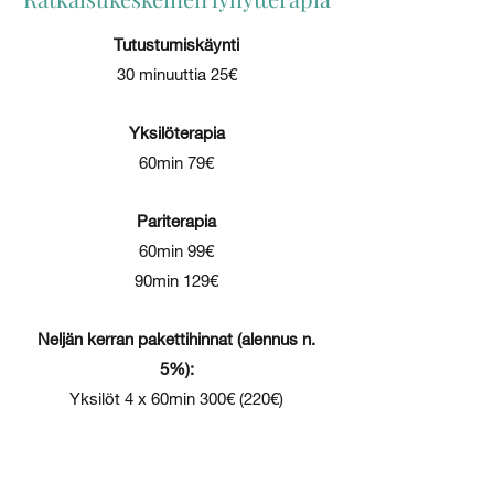
Tutustumiskäynti
30 minuuttia 25€
Yksilöterapia
60min 79€
Pariterapia
60min 99€
90min 129€
Neljän kerran pakettihinnat (alennus n.
5%):
Yksilöt 4 x 60min 300€ (220€)
Parit 4 x 60min 375€
Parit 4 x 90min 490€