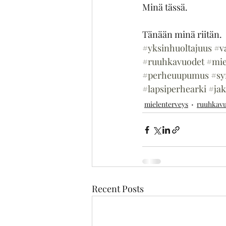
Minä tässä.
Tänään minä riitän.
#yksinhuoltajuus
#v
#ruuhkavuodet
#mie
#perheuupumus
#sy
#lapsiperhearki
#ja
mielenterveys
ruuhkav
Recent Posts