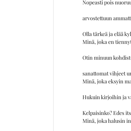
Nopeasti pois nuoru
arvostettuun ammatt
Olla tärkeä ja elää ky
Minä, joka en tiennyt
Otin minuun kohdist
sanattomat vihjeet u
Minä, joka eksyin ma
Hukuin kirjoihin ja 
Kelpaisinko? Edes its
Minä, joka halusin i