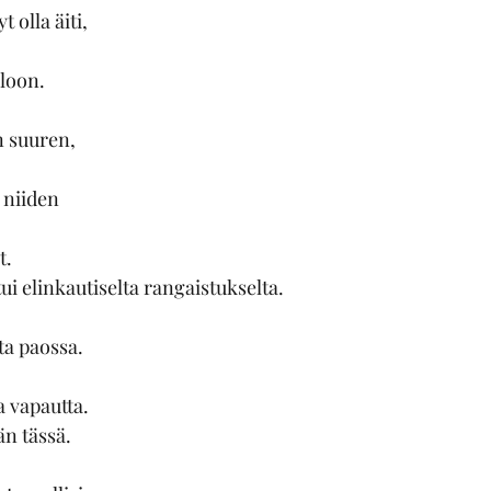
t olla äiti,
oloon.
an suuren,
 niiden
t.
tui elinkautiselta rangaistukselta.
ta paossa.
a vapautta.
än tässä.