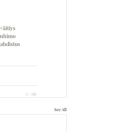
#äitiys
anhimo
ahdistus
See All