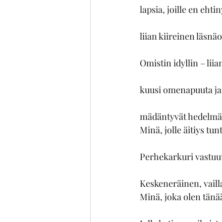
lapsia, joille en ehtiny
liian kiireinen läsnä
Omistin idyllin – lii
kuusi omenapuuta ja
mädäntyvät hedelmä
Minä, jolle äitiys tun
Perhekarkuri vastuu
Keskeneräinen, vaill
Minä, joka olen tänä