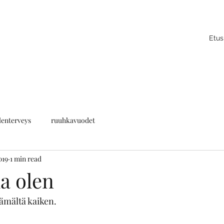
Etus
lenterveys
ruuhkavuodet
019
1 min read
a olen
lämältä kaiken.