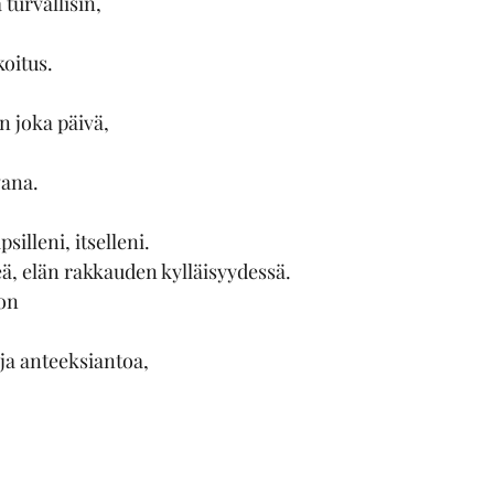
 turvallisin,
koitus.
 joka päivä,
vana.
silleni, itselleni.
eä, elän rakkauden kylläisyydessä.
 on
ja anteeksiantoa,