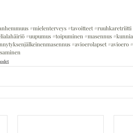
anhemmuus
#mielenterveys
#tavoitteet
#ruuhkaretriitti
lialahäiriö
#uupumus
#toipuminen
#masennus
#kunni
nnytyksenjälkeinenmasennus
#avioerolapset
#avioero
#
ksaminen
uodet