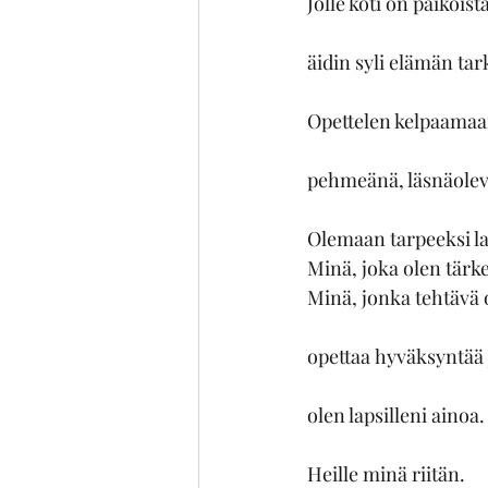
Jolle koti on paikoista
äidin syli elämän tar
Opettelen kelpaamaan
pehmeänä, läsnäole
Olemaan tarpeeksi lap
Minä, joka olen tärk
Minä, jonka tehtävä
opettaa hyväksyntää 
olen lapsilleni ainoa.
Heille minä riitän.